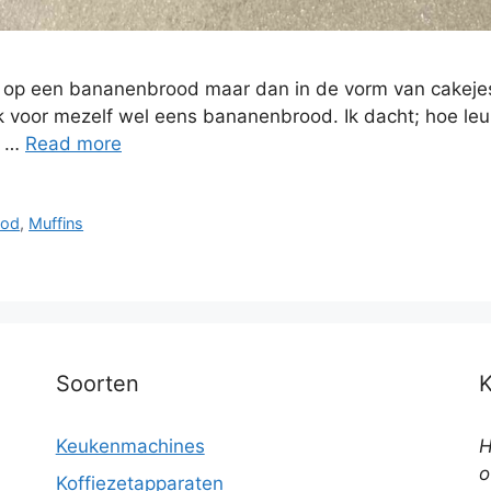
ef op een bananenbrood maar dan in de vorm van cakejes?
voor mezelf wel eens bananenbrood. Ik dacht; hoe leu
d …
Read more
ood
,
Muffins
Soorten
Keukenmachines
H
o
Koffiezetapparaten