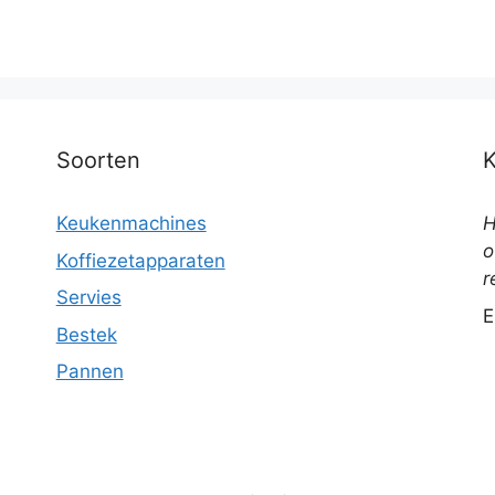
Soorten
Keukenmachines
H
o
Koffiezetapparaten
r
Servies
E
Bestek
Pannen