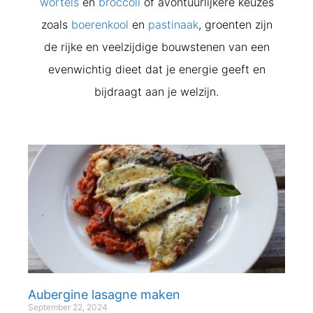
wortels
en
broccoli
of avontuurlijkere keuzes
zoals
boerenkool
en
pastinaak
, groenten zijn
de rijke en veelzijdige bouwstenen van een
evenwichtig dieet dat je energie geeft en
bijdraagt aan je welzijn.
Aubergine lasagne maken
September 22, 2024