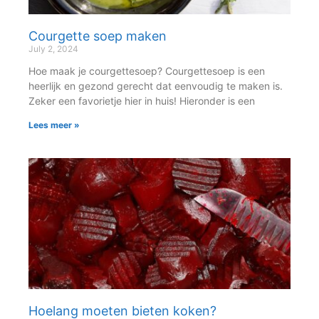
Courgette soep maken
July 2, 2024
Hoe maak je courgettesoep? Courgettesoep is een
heerlijk en gezond gerecht dat eenvoudig te maken is.
Zeker een favorietje hier in huis! Hieronder is een
Lees meer »
Hoelang moeten bieten koken?