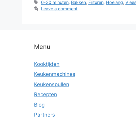
0-30 minuten
,
Bakken
,
Frituren
,
Hoelang
,
Vlee
Leave a comment
Menu
Kooktijden
Keukenmachines
Keukenspullen
Recepten
Blog
Partners