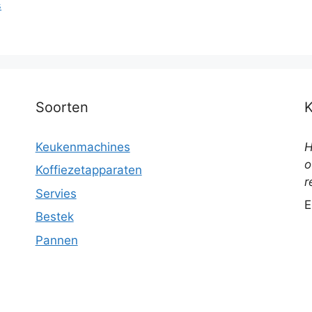
s
Soorten
Keukenmachines
H
o
Koffiezetapparaten
r
Servies
E
Bestek
Pannen