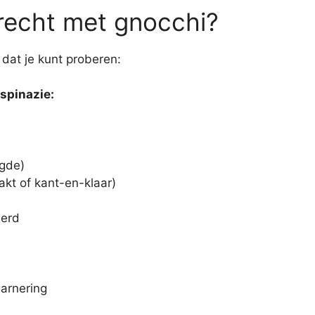
erecht met gnocchi?
 dat je kunt proberen:
spinazie:
ogde)
akt of kant-en-klaar)
eerd
arnering