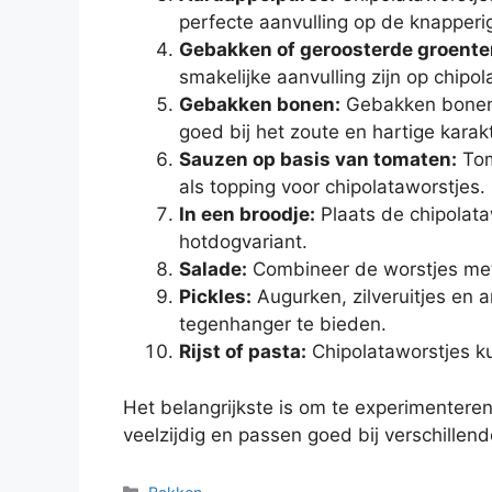
perfecte aanvulling op de knapperi
Gebakken of geroosterde groente
smakelijke aanvulling zijn op chipol
Gebakken bonen:
Gebakken bonen i
goed bij het zoute en hartige karak
Sauzen op basis van tomaten:
Tom
als topping voor chipolataworstjes.
In een broodje:
Plaats de chipolata
hotdogvariant.
Salade:
Combineer de worstjes met 
Pickles:
Augurken, zilveruitjes en
tegenhanger te bieden.
Rijst of pasta:
Chipolataworstjes 
Het belangrijkste is om te experimenteren
veelzijdig en passen goed bij verschillen