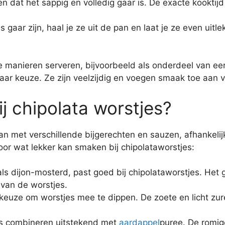
en dat het sappig en volledig gaar is. De exacte kooktijd
gaar zijn, haal je ze uit de pan en laat je ze even uitl
 manieren serveren, bijvoorbeeld als onderdeel van een o
ar keuze. Ze zijn veelzijdig en voegen smaak toe aan v
j chipolata worstjes?
 met verschillende bijgerechten en sauzen, afhankelij
voor wat lekker kan smaken bij chipolataworstjes:
 dijon-mosterd, past goed bij chipolataworstjes. Het g
van de worstjes.
keuze om worstjes mee te dippen. De zoete en licht zur
s combineren uitstekend met
aardappel
puree. De romig