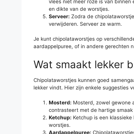
vlees niet meer roze is van binnen 
en dikte van de worstjes.
Serveer:
Zodra de chipolataworstjes 
verwijderen. Serveer ze warm.
Je kunt chipolataworstjes op verschillende
aardappelpuree, of in andere gerechten na
Wat smaakt lekker bi
Chipolataworstjes kunnen goed samengaan
lekker vindt. Hier zijn enkele suggesties 
Mosterd:
Mosterd, zowel gewone als
contrasteert met de hartige smaak 
Ketchup:
Ketchup is een klassieke 
worstjes.
Aardappelpuree:
Chipolataworstje