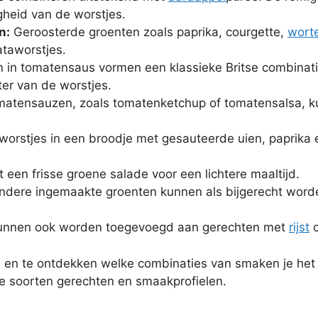
gheid van de worstjes.
n:
Geroosterde groenten zoals paprika, courgette,
wort
ataworstjes.
n tomatensaus vormen een klassieke Britse combinatie
ter van de worstjes.
atensauzen, zoals tomatenketchup of tomatensalsa, k
worstjes in een broodje met gesauteerde uien, paprika 
een frisse groene salade voor een lichtere maaltijd.
 andere ingemaakte groenten kunnen als bijgerecht wor
kunnen ook worden toegevoegd aan gerechten met
rijst
o
 en te ontdekken welke combinaties van smaken je het l
de soorten gerechten en smaakprofielen.