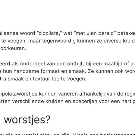
taliaanse woord “cipollata,” wat “met uien bereid” betek
 te voegen, maar tegenwoordig kunnen ze diverse krui
voorkeuren.
 als onderdeel van een ontbijt, bij een maaltijd of als 
ge hun handzame formaat en smaak. Ze kunnen ook word
tra smaak en textuur toe te voegen.
polataworstjes kunnen variëren afhankelijk van de regio
tten verschillende kruiden en specerijen voor een hart
 worstjes?