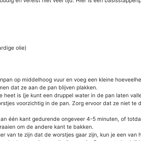
udig en vereist niet veel tijd. Hier is een basisstappe
ardige olie)
pan op middelhoog vuur en voeg een kleine hoeveelheid
en dat ze aan de pan blijven plakken.
 heet is (je kunt een druppel water in de pan laten vall
stjes voorzichtig in de pan. Zorg ervoor dat ze niet te di
an één kant gedurende ongeveer 4-5 minuten, of totdat
draaien om de andere kant te bakken.
r van te zijn dat de worstjes gaar zijn, kun je een van