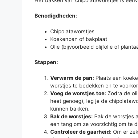
Het bakken van chipolataworstjes is eenvo
Benodigdheden:
Chipolataworstjes
Koekenpan of bakplaat
Olie (bijvoorbeeld olijfolie of planta
Stappen:
Verwarm de pan:
Plaats een koeken
worstjes te bedekken en te voorkom
Voeg de worstjes toe:
Zodra de olie
heet genoeg), leg je de chipolatawor
kunnen bakken.
Bak de worstjes:
Bak de worstjes a
een tang om ze voorzichtig om te 
Controleer de gaarheid:
Om er zeke