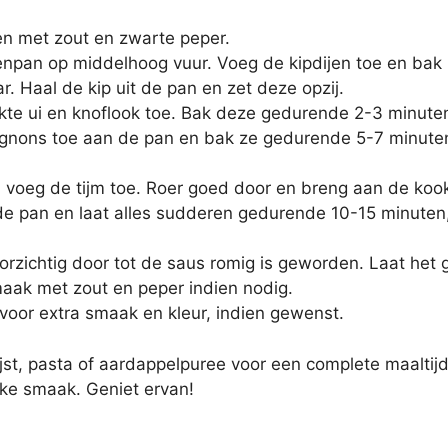
den met zout en zwarte peper.
oekenpan op middelhoog vuur. Voeg de kipdijen toe en ba
ar. Haal de kip uit de pan en zet deze opzij.
kte ui en knoflook toe. Bak deze gedurende 2-3 minuten, 
gnons toe aan de pan en bak ze gedurende 5-7 minuten, 
n voeg de tijm toe. Roer goed door en breng aan de koo
e pan en laat alles sudderen gedurende 10-15 minuten, o
orzichtig door tot de saus romig is geworden. Laat het
aak met zout en peper indien nodig.
 voor extra smaak en kleur, indien gewenst.
jst, pasta of aardappelpuree voor een complete maaltij
jke smaak. Geniet ervan!