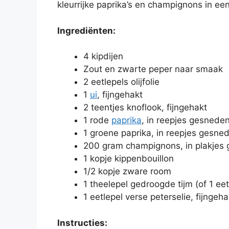
kleurrijke paprika’s en champignons in ee
Ingrediënten:
4 kipdijen
Zout en zwarte peper naar smaak
2 eetlepels olijfolie
1
ui
, fijngehakt
2 teentjes knoflook, fijngehakt
1 rode
paprika
, in reepjes gesnede
1 groene paprika, in reepjes gesne
200 gram champignons, in plakjes
1 kopje kippenbouillon
1/2 kopje zware room
1 theelepel gedroogde tijm (of 1 eet
1 eetlepel verse peterselie, fijngeha
Instructies: