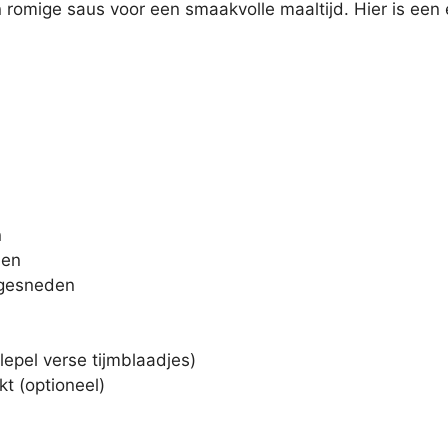
n romige saus voor een smaakvolle maaltijd. Hier is een
n
den
 gesneden
lepel verse tijmblaadjes)
kt (optioneel)