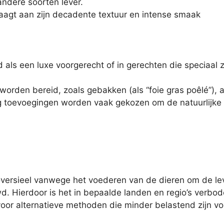
ndere soorten lever.
draagt aan zijn decadente textuur en intense smaak
als een luxe voorgerecht of in gerechten die speciaal 
orden bereid, zoals gebakken (als “foie gras poêlé”), al
 toevoegingen worden vaak gekozen om de natuurlijke s
roversieel vanwege het voederen van de dieren om de l
 Hierdoor is het in bepaalde landen en regio’s verbode
 voor alternatieve methoden die minder belastend zijn v