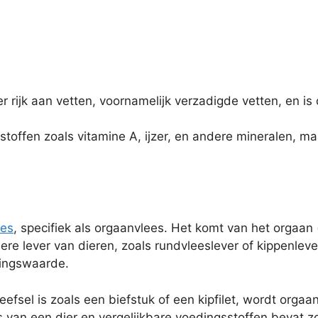
eer rijk aan vetten, voornamelijk verzadigde vetten, en
stoffen zoals vitamine A, ijzer, en andere mineralen, m
ees
, specifiek als orgaanvlees. Het komt van het orgaan
dere lever van dieren, zoals rundvleeslever of kippenlev
dingswaarde.
fsel is zoals een biefstuk of een kipfilet, wordt orgaan
van een dier en vergelijkbare voedingsstoffen bevat zoal