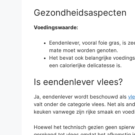
Gezondheidsaspecten
Voedingswaarde:
Eendenlever, vooral foie gras, is z
mate moet worden genoten.
Het bevat ook belangrijke voedings
een calorierijke delicatesse is.
Is eendenlever vlees?
Ja, eendenlever wordt beschouwd als
vl
valt onder de categorie vlees. Net als an
keuken vanwege zijn rijke smaak en voe
Hoewel het technisch gezien geen spierwee
gerekend tot vlees omdat het afkomstig is 