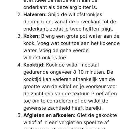
eventueel de harde kern aan de
onderkant als deze erg bitter is.
Halveren:
Snijd de witlofstronkjes
doormidden, vanaf de bovenkant tot de
onderkant, zodat je twee helften krijgt.
Koken:
Breng een grote pot water aan de
kook. Voeg wat zout toe aan het kokende
water. Voeg de gehalveerde
witlofstronkjes toe.
Kooktijd:
Kook de witlof meestal
gedurende ongeveer 8-10 minuten. De
kooktijd kan variëren afhankelijk van de
grootte van de witlof en je voorkeur voor
de zachtheid van de textuur. Proef af en
toe om te controleren of de witlof de
gewenste zachtheid heeft bereikt.
Afgieten en afkoelen:
Giet de gekookte
witlof af in een vergiet en spoel ze af