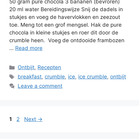
50 gram pure chocola 3 bananen (bevroren)
20 ml water Bereidingswijze Snij de dadels in
stukjes en voeg de havervlokken en zeezout
toe. Meng tot een grof mengsel. Hak de pure
chocola in kleine stukjes en roer dit door de
crumble heen. Voeg de ontdooide frambozen
…
Read more
Ontbijt
,
Recepten
breakfast
,
crumble
,
ice
,
ice crumble
,
ontbijt
Leave a comment
1
2
Next
→