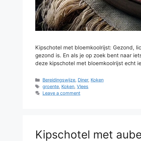
Kipschotel met bloemkoolrijst: Gezond, li
gezond is. En als je op zoek bent naar iet
deze kipschotel met bloemkoolrijst echt i
Bereidingswijze
,
Diner
,
Koken
groente
,
Koken
,
Vlees
Leave a comment
Kipschotel met aube